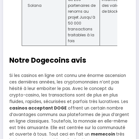
Solana
partenaires de
des valideurs
renoms au
de blockchain
projet Jusqu’à
50 000
transactions
traitables à la
fois
Notre Dogecoins avis
Si les casinos en ligne ont connu une énorme ascension
ces dernières années, les cryptomonnaies n’ont pas
hésité à leur emboiter le pas. Avec le concept du
crypto-casino, les transactions sont de plus en plus
fluides, rapides, sécurisées et parfois très lucratives. Les
casinos acceptant DOGE
offrent un certain nombre
d’avantages communs aux plateformes de jeux d’argent
en ligne classiques. Toutefois, la monnaie en elle-même
est très amusante. Elle est centrée sur la communauté
et ouverte à tous. Tout ceci en fait un
memecoin
très