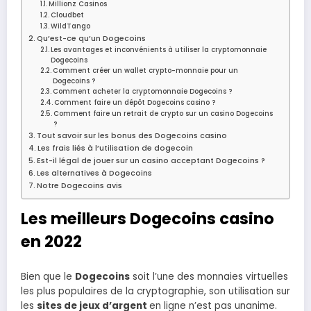
Millionz Casinos
Cloudbet
WildTango
Qu’est-ce qu’un Dogecoins
Les avantages et inconvénients à utiliser la cryptomonnaie
Dogecoins
Comment créer un wallet crypto-monnaie pour un
Dogecoins ?
Comment acheter la cryptomonnaie Dogecoins ?
Comment faire un dépôt Dogecoins casino ?
Comment faire un retrait de crypto sur un casino Dogecoins
?
Tout savoir sur les bonus des Dogecoins casino
Les frais liés à l’utilisation de dogecoin
Est-il légal de jouer sur un casino acceptant Dogecoins ?
Les alternatives à Dogecoins
Notre Dogecoins avis
Les meilleurs Dogecoins casino
en 2022
Bien que le
Dogecoins
soit l’une des monnaies virtuelles
les plus populaires de la cryptographie, son utilisation sur
les
sites de jeux d’argent
en ligne n’est pas unanime.