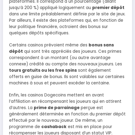
plateformes. Il correspond à un pourcentage (allant
jusqu’à 200 %) appliqué logiquement au
premier dépôt
dans une limite préalablement définie par le site de jeux.
Par ailleurs, il existe des plateformes qui, en fonction de
leur politique financière, octroient des bonus sur
quelques dépôts spécifiques.
Certains casinos prévoient même des
bonus sans
dépôt
qui sont très appréciés des joueurs. Ces primes
correspondent à un montant (ou autre avantage
connexe) crédité au compte des nouveaux joueurs. Les
tours gratuits ou les free spins
sont également
offerts en guise de bonus. Ils sont valables sur certaines
machines à sous et peuvent excéder la centaine.
Enfin, les casinos Dogecoins mettent en avant
l’affiliation en récompensant les joueurs qui en attirent
d’autres. La
prime de parrainage
perçue est
généralement déterminée en fonction du premier dépôt
effectué par le nouveau joueur. De même, un
programme de
cashaback
est mis en place pour
récompenser les joueurs disposant d’un statut VIP.