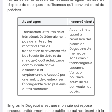
dispose de quelques insuffisances qu’il convient aussi de
préciser.
Avantages
Inconvénients
Aucune limite
Transaction ultra-rapide et
quant à
très sécurisée Généralement
l’émission des
pas de limite sur les
pièces de
montants Frais de
Dogecoins Un
transaction relativement très
memecoin
bas Possibilité de faire du
sans avenir
minage à coût réduit Large
technologique
communauté active
apparent
associée à la
Variation
cryptomonnaie Accepté par
boursière
une multitude d’entreprises
soumise au
Échangeable avec plusieurs
bon vouloir du
autres monnaies.
public.
En gros, le Dogecoins est une monnaie qui repose
presque entièrement sur le public, ce qui représente à la