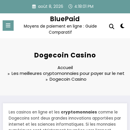
Aller
août 8, 2026
4:18:02 PM
au
contenu
BluePaid
Moyens de paiement en ligne : Guide
Comparatif
Dogecoin Casino
Accueil
Les meilleures cryptomonnaies pour payer sur le net
Dogecoin Casino
Les casinos en ligne et les
cryptomonnaies
comme le
Dogecoins sont deux grandes innovations apportées par
internet et les sciences informatiques. Si les monnaies