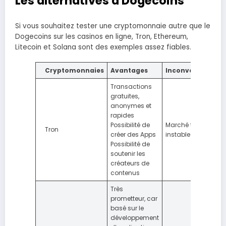
Les alternatives à Dogecoins
Si vous souhaitez tester une cryptomonnaie autre que le
Dogecoins sur les casinos en ligne, Tron, Ethereum,
Litecoin et Solana sont des exemples assez fiables.
Cryptomonnaies
Avantages
Inconvénients
Transactions
gratuites,
anonymes et
rapides
Possibilité de
Marché très
Tron
créer des Apps
instable
Possibilité de
soutenir les
créateurs de
contenus
Très
prometteur, car
basé sur le
développement