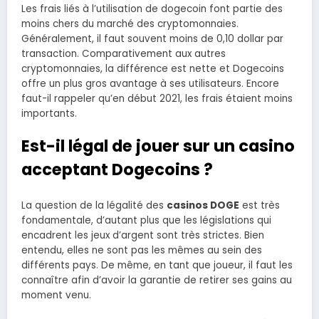
Les frais liés à l’utilisation de dogecoin font partie des
moins chers du marché des cryptomonnaies.
Généralement, il faut souvent moins de 0,10 dollar par
transaction. Comparativement aux autres
cryptomonnaies, la différence est nette et Dogecoins
offre un plus gros avantage à ses utilisateurs. Encore
faut-il rappeler qu’en début 2021, les frais étaient moins
importants.
Est-il légal de jouer sur un casino
acceptant Dogecoins ?
La question de la légalité des
casinos DOGE
est très
fondamentale, d’autant plus que les législations qui
encadrent les jeux d’argent sont très strictes. Bien
entendu, elles ne sont pas les mêmes au sein des
différents pays. De même, en tant que joueur, il faut les
connaître afin d’avoir la garantie de retirer ses gains au
moment venu.