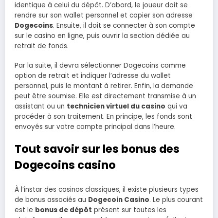
identique à celui du dépôt. D’abord, le joueur doit se
rendre sur son wallet personnel et copier son adresse
Dogecoins
. Ensuite, il doit se connecter à son compte
sur le casino en ligne, puis ouvrir la section dédiée au
retrait de fonds.
Par la suite, il devra sélectionner Dogecoins comme
option de retrait et indiquer l’adresse du wallet
personnel, puis le montant à retirer. Enfin, la demande
peut être soumise. Elle est directement transmise à un
assistant ou un
technicien virtuel du casino
qui va
procéder à son traitement. En principe, les fonds sont
envoyés sur votre compte principal dans l’heure.
Tout savoir sur les bonus des
Dogecoins casino
À l’instar des casinos classiques, il existe plusieurs types
de bonus associés au
Dogecoin Casino
. Le plus courant
est le
bonus de dépôt
présent sur toutes les