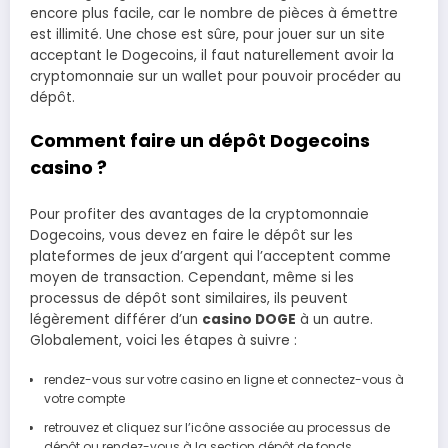
encore plus facile, car le nombre de pièces à émettre
est illimité. Une chose est sûre, pour jouer sur un site
acceptant le Dogecoins, il faut naturellement avoir la
cryptomonnaie sur un wallet pour pouvoir procéder au
dépôt.
Comment faire un dépôt Dogecoins
casino ?
Pour profiter des avantages de la cryptomonnaie
Dogecoins, vous devez en faire le dépôt sur les
plateformes de jeux d’argent qui l’acceptent comme
moyen de transaction. Cependant, même si les
processus de dépôt sont similaires, ils peuvent
légèrement différer d’un
casino DOGE
à un autre.
Globalement, voici les étapes à suivre :
rendez-vous sur votre casino en ligne et connectez-vous à
votre compte
retrouvez et cliquez sur l’icône associée au processus de
dépôt ou rendez-vous à la section dépôt de fonds