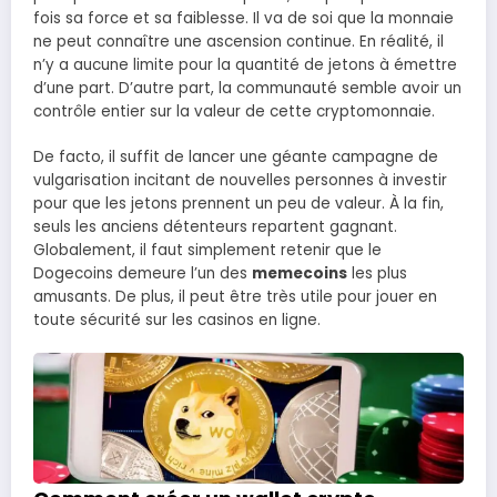
fois sa force et sa faiblesse. Il va de soi que la monnaie
ne peut connaître une ascension continue. En réalité, il
n’y a aucune limite pour la quantité de jetons à émettre
d’une part. D’autre part, la communauté semble avoir un
contrôle entier sur la valeur de cette cryptomonnaie.
De facto, il suffit de lancer une géante campagne de
vulgarisation incitant de nouvelles personnes à investir
pour que les jetons prennent un peu de valeur. À la fin,
seuls les anciens détenteurs repartent gagnant.
Globalement, il faut simplement retenir que le
Dogecoins demeure l’un des
memecoins
les plus
amusants. De plus, il peut être très utile pour jouer en
toute sécurité sur les casinos en ligne.