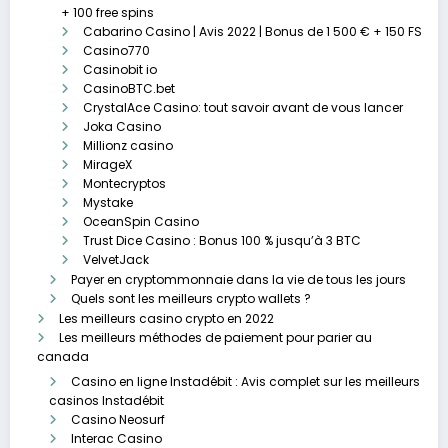
+ 100 free spins
Cabarino Casino | Avis 2022 | Bonus de 1 500 € + 150 FS
Casino770
Casinobit io
CasinoBTC.bet
CrystalAce Casino: tout savoir avant de vous lancer
Joka Casino
Millionz casino
MirageX
Montecryptos
Mystake
OceanSpin Casino
Trust Dice Casino : Bonus 100 % jusqu’à 3 BTC
VelvetJack
Payer en cryptommonnaie dans la vie de tous les jours
Quels sont les meilleurs crypto wallets ?
Les meilleurs casino crypto en 2022
Les meilleurs méthodes de paiement pour parier au
canada
Casino en ligne Instadébit : Avis complet sur les meilleurs
casinos Instadébit
Casino Neosurf
Interac Casino