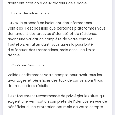
d’authentification à deux facteurs de Google.
Fournir des informations
Suivez le procédé en indiquant des informations
vérifiées. Il est possible que certaines plateformes vous
demandent des preuves d’identité et de résidence
avant une validation complète de votre compte.
Toutefois, en attendant, vous aurez la possibilité
d’effectuer des transactions, mais dans une limite
définie.
Confirmer l’inscription
Validez entièrement votre compte pour avoir tous les
avantages et bénéficier des taux de conversions/frais
de transactions réduits.
Il est fortement recommandé de privilégier les sites qui
exigent une vérification complète de l’identité en vue de
bénéficier d’une protection optimale de votre compte.