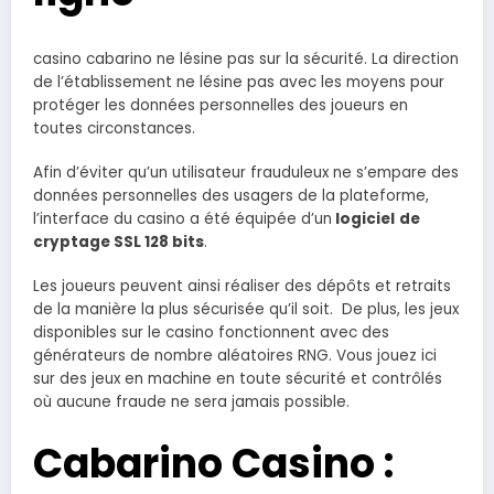
casino cabarino ne lésine pas sur la sécurité. La direction
de l’établissement ne lésine pas avec les moyens pour
protéger les données personnelles des joueurs en
toutes circonstances.
Afin d’éviter qu’un utilisateur frauduleux ne s’empare des
données personnelles des usagers de la plateforme,
l’interface du casino a été équipée d’un
logiciel
de
cryptage SSL 128 bits
.
Les joueurs peuvent ainsi réaliser des dépôts et retraits
de la manière la plus sécurisée qu’il soit. De plus, les jeux
disponibles sur le casino fonctionnent avec des
générateurs de nombre aléatoires RNG. Vous jouez ici
sur des jeux en machine en toute sécurité et contrôlés
où aucune fraude ne sera jamais possible.
Cabarino Casino :