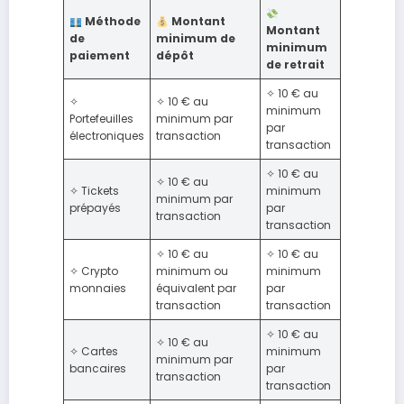
Méthode
Montant
Montant
de
minimum de
minimum
paiement
dépôt
de retrait
✧ 10 € au
✧
✧ 10 € au
minimum
Portefeuilles
minimum par
par
électroniques
transaction
transaction
✧ 10 € au
✧ 10 € au
✧ Tickets
minimum
minimum par
prépayés
par
transaction
transaction
✧ 10 € au
✧ 10 € au
✧ Crypto
minimum ou
minimum
monnaies
équivalent par
par
transaction
transaction
✧ 10 € au
✧ 10 € au
✧ Cartes
minimum
minimum par
bancaires
par
transaction
transaction