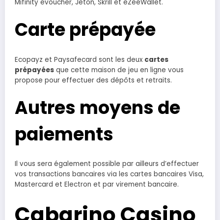
Mifinity evoucher, Jeton, Skrill et eZeeWallet.
Carte prépayée
Ecopayz et Paysafecard sont les deux
cartes
prépayées
que cette maison de jeu en ligne vous
propose pour effectuer des dépôts et retraits.
Autres moyens de
paiements
Il vous sera également possible par ailleurs d’effectuer
vos transactions bancaires via les cartes bancaires Visa,
Mastercard et Electron et par virement bancaire.
Cabarino Casino