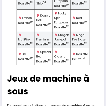
European
TM
TM
TM
Roulette
Ship
Roulette
TM
Roulette
Lucky
Double
French
Spin
Real
Ball
TM
TM
European
Roulette
Roulette
TM
Roulette
TM
Roulette
Dragon
Mega
MutliFire
Premium
Jackpot
Fire Blaze
TM
TM
TM
TM
Roulette
Roulette
Roulette
Roulette
Spread
101
Roulette
Bet
Classic
TM
TM
Roulette
Deluxe
TM
TM
Roulette
Roulette
Jeux de machine à
sous
De superbes créations en termes de
machine à sous