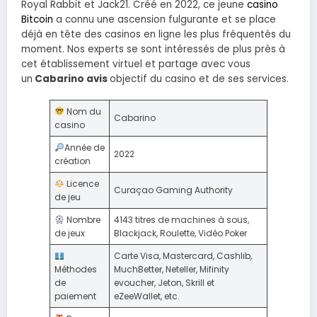
Royal Rabbit et Jack21. Créé en 2022, ce jeune
casino
Bitcoin
a connu une ascension fulgurante et se place
déjà en tête des casinos en ligne les plus fréquentés du
moment. Nos experts se sont intéressés de plus près à
cet établissement virtuel et partage avec vous
un
Cabarino avis
objectif du casino et de ses services.
Nom du
Cabarino
casino
Année de
2022
création
Licence
Curaçao Gaming Authority
de jeu
Nombre
4143 titres de machines à sous,
de jeux
Blackjack, Roulette, Vidéo Poker
Carte Visa, Mastercard, Cashlib,
Méthodes
MuchBetter, Neteller, Mifinity
de
evoucher, Jeton, Skrill et
paiement
eZeeWallet, etc.