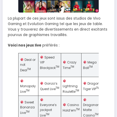
La plupart de ces jeux sont issus des studios de Vivo
Gaming et Evolution Gaming tel que les jeux de table.
Vous y trouverez de divertissements en direct excitants
pourvus de graphismes travaillés.
Voici nos jeux live
préférés :
Speed
Deal or
VIP
Crazy
Mega
not
TM
TM
TM
Blackjack
Time
Ball
TM
Deal
Gonzo’s
Dragon
Monopoly
Lightning
TM
TM
Quest Live
Tiger VIP
TM
TM
Live
Roulette
Sweet
Everyone’s
Casino
Dragonara
Bonanza
TM
jackpot
Malte
Hold’em
TM
Live
TM
TM
Live
Casino