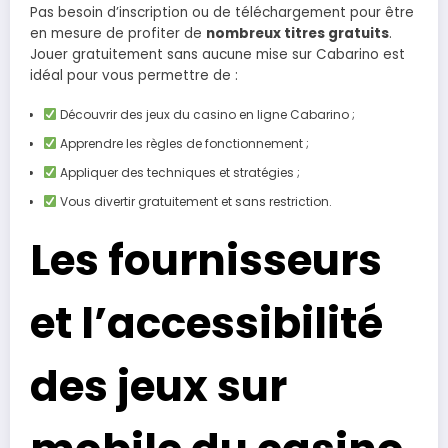
Pas besoin d’inscription ou de téléchargement pour être
en mesure de profiter de
nombreux titres gratuits
.
Jouer gratuitement sans aucune mise sur Cabarino est
idéal pour vous permettre de :
Découvrir des jeux du casino en ligne Cabarino ;
Apprendre les règles de fonctionnement ;
Appliquer des techniques et stratégies ;
Vous divertir gratuitement et sans restriction.
Les fournisseurs
et l’accessibilité
des jeux sur