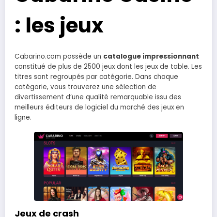
: les jeux
Cabarino.com possède un
catalogue impressionnant
constitué de plus de 2500 jeux dont les jeux de table. Les
titres sont regroupés par catégorie. Dans chaque
catégorie, vous trouverez une sélection de
divertissement d’une qualité remarquable issu des
meilleurs éditeurs de logiciel du marché des jeux en
ligne.
Jeux de crash