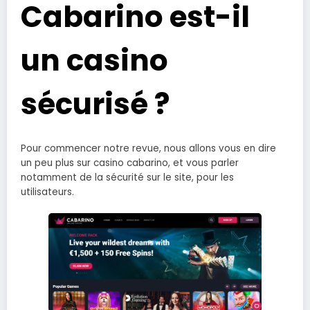
Cabarino est-il
un casino
sécurisé ?
Pour commencer notre revue, nous allons vous en dire
un peu plus sur casino cabarino, et vous parler
notamment de la sécurité sur le site, pour les
utilisateurs.