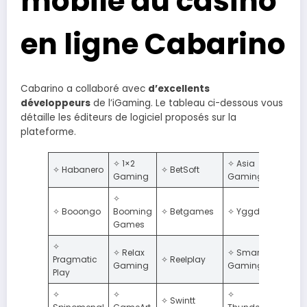
mobile du casino
en ligne Cabarino
Cabarino a collaboré avec
d’excellents
développeurs
de l’iGaming. Le tableau ci-dessous vous
détaille les éditeurs de logiciel proposés sur la
plateforme.
✧ 1×2
✧ Asia
✧ Habanero
✧ BetSoft
Gaming
Gaming
✧
✧ Booongo
Booming
✧ Betgames
✧ Yggdrasil
Games
✧
✧ Relax
✧ Smartsoft
Pragmatic
✧ Reelplay
Gaming
Gaming
Play
✧
✧
✧
✧ Swintt