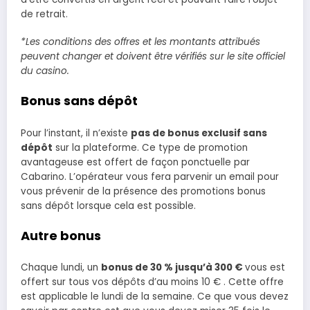
de retrait.
*
Les conditions des offres et les montants attribués
peuvent changer et doivent être vérifiés sur le site officiel
du casino.
Bonus sans dépôt
Pour l’instant, il n’existe
pas de bonus exclusif sans
dépôt
sur la plateforme. Ce type de promotion
avantageuse est offert de façon ponctuelle par
Cabarino. L’opérateur vous fera parvenir un email pour
vous prévenir de la présence des promotions bonus
sans dépôt lorsque cela est possible.
Autre bonus
Chaque lundi, un
bonus de 30 % jusqu’à 300 €
vous est
offert sur tous vos dépôts d’au moins 10 € . Cette offre
est applicable le lundi de la semaine. Ce que vous devez