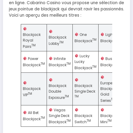
en ligne. Cabarino Casino vous propose une sélection de
jeux pointue de blackjack qui devrait ravir les passionnés.
Voici un aperçu des meilleurs titres :
Blackjack
One
Lightning
Blackjack
TM
TM
Royal
Blackjack
Blackjack
TM
Lobby
TM
Pairs
Lucky
Power
Infinite
Buster
Lucky
TM
TM
TM
Blackjack
Blackjack
Blackjack
TM
Blackjack
European
Blackjack
Blackjack
Blackjack
Blackjack
Double
Single Deck
TM
Gold
VIP
TM
TM
Exposure
TM
Series
Vegas
All Bet
Single Deck
Blackjack
Blackjack
TM
Blackjack
TM
TM
TM
Blackjack
Switch
Mini